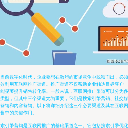
在当前数字化时代，企业要想在激烈的市场竞争中脱颖而出，必
高效利用互联网推广渠道。推广渠道不仅帮助企业触达目标客户
还能显著提升销售转化率。一般来说，互联网推广渠道可以分为
种类型，但其中三个渠道尤为重要，它们是搜索引擎营销、社交
体营销和内容营销。以下将详细介绍这三个必要渠道及其在互联
销售中的关键作用。
搜索引擎营销是互联网推广的基础渠道之一。它包括搜索引擎优