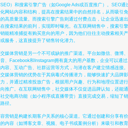
SEO）和搜索引擎广告（如Google Ads或百度推广）。SEO通
优化网站内容和结构，提高在搜索结果中的自然排名，从而吸引
费的高质量流量。而搜索引擎广告则通过付费点击，让企业迅速
现在搜索结果的前列，实现即时曝光。在互联网销售中，搜索引
营销能精准捕捉有购买意向的用户，因为他们往往主动搜索相关
品或服务，这直接提升了销售转化潜力。
社交媒体营销是另一个不可或缺的推广渠道。平台如微信、微博
音、Facebook和Instagram拥有庞大的用户基数，企业可以通
布内容、互动广告、社群运营等方式，与潜在客户建立情感连接
社交媒体营销的优势在于其病毒式传播潜力，能够快速扩大品牌
响力，并通过精准投放广告，根据用户兴趣、行为和地理位置进
定向推广。在互联网销售中，社交媒体不仅促进品牌认知，还能
过社交电商功能（如小程序或直播带货）直接完成交易，缩短了
售路径。
内容营销是构建长期客户关系的核心渠道。它通过创建和分享有
值的内容（如博客文章、视频、电子书或案例分析）来吸引和教