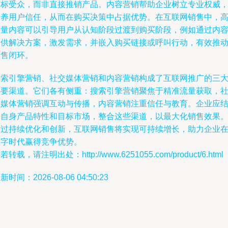
目标受众，而非直接推销产品。内容营销帮助企业树立专业权威
培养用户信任，从而在购买决策中占据优势。在互联网销售中，
质量内容可以引导用户从认知阶段过渡到购买阶段，例如通过内
提供解决方案，激发需求，并嵌入购买链接或呼叫行动，有效推
销售闭环。
搜索引擎营销、社交媒体营销和内容营销构成了互联网推广的三
必要渠道。它们各有侧重：搜索引擎营销聚焦于精准流量获取，
交媒体营销强调互动与传播，内容营销注重信任与教育。企业应
合自身产品特性和目标市场，整合这些渠道，以最大化销售效果
通过持续优化和创新，互联网销售将实现可持续增长，助力企业
数字时代赢得竞争优势。
若转载，请注明出处：http://www.6251055.com/product/6.html
新时间：2026-08-06 04:50:23