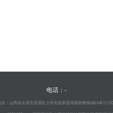
电话：-
地址：山西省太原市晋源区义井街道新晋祠路国雅城6栋4单元150