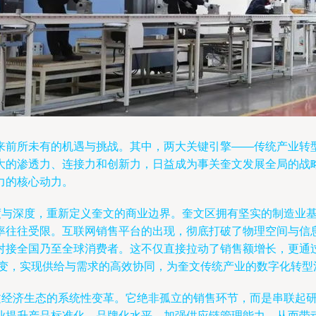
来前所未有的机遇与挑战。其中，两大关键引擎——传统产业转
大的渗透力、连接力和创新力，日益成为事关奎文发展全局的战
力的核心动力。
广度与深度，重新定义奎文的商业边界。奎文区拥有坚实的制造业
率往往受限。互联网销售平台的出现，彻底打破了物理空间与信
对接全国乃至全球消费者。这不仅直接拉动了销售额增长，更通
”转变，实现供给与需求的高效协同，为奎文传统产业的数字化转
奎文经济生态的系统性变革。它绝非孤立的销售环节，而是串联起
业提升产品标准化、品牌化水平，加强供应链管理能力，从而带