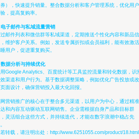
惠券），快速提升销量。整合数据分析和客户管理系统，优化用
体验，提高复购率。
.
电子邮件与私域流量营销
通过邮件列表和微信群等私域渠道，定期推送个性化内容和新品
息，维护客户关系。例如，发送专属折扣或会员福利，能有效激
沉睡用户，促进重复购买。
.
数据分析与持续优化
用Google Analytics、百度统计等工具监控流量和转化数据，识
高效渠道和用户行为。基于数据调整策略，例如优化广告投放或
进页面设计，确保营销投入最大化回报。
全网营销推广的核心在于整合多元渠道，以用户为中心，通过精
触达和内容互动驱动互联网销售。企业需根据自身产品和目标群
体，灵活组合这些方式，并持续迭代，才能在数字浪潮中稳占先
机。
若转载，请注明出处：http://www.6251055.com/product/18.html