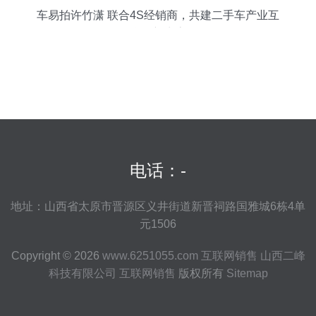
车易拍许竹潇 联合4S经销商，共建二手车产业互
联网新生态
电话：-
地址：山西省太原市晋源区义井街道新晋祠路国雅城6栋4单
元1506
Copyright © 2026
www.6251055.com
互联网销售
山西二峰
科技有限公司
互联网销售
版权所有
Sitemap