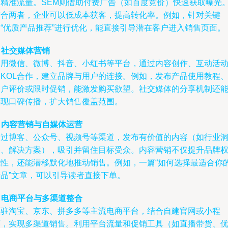
引精准流量。SEM则借助付费广告（如百度竞价）快速获取曝光
结合两者，企业可以低成本获客，提高转化率。例如，针对关键
词“优质产品推荐”进行优化，能直接引导潜在客户进入销售页面。
.
社交媒体营销
利用微信、微博、抖音、小红书等平台，通过内容创作、互动活
和KOL合作，建立品牌与用户的连接。例如，发布产品使用教程
用户评价或限时促销，能激发购买欲望。社交媒体的分享机制还
实现口碑传播，扩大销售覆盖范围。
.
内容营销与自媒体运营
通过博客、公众号、视频号等渠道，发布有价值的内容（如行业
察、解决方案），吸引并留住目标受众。内容营销不仅提升品牌
威性，还能潜移默化地推动销售。例如，一篇“如何选择最适合你
产品”文章，可以引导读者直接下单。
.
电商平台与多渠道整合
入驻淘宝、京东、拼多多等主流电商平台，结合自建官网或小程
序，实现多渠道销售。利用平台流量和促销工具（如直播带货、